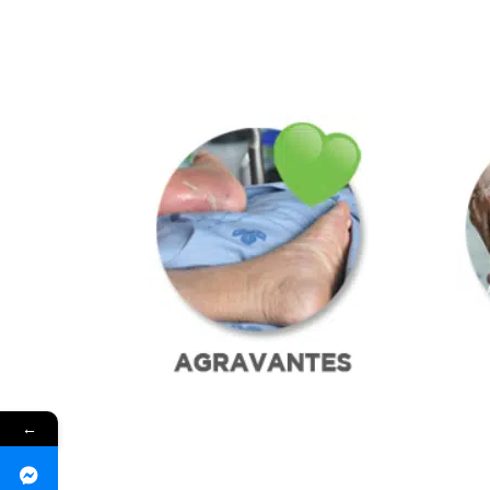
contacto contigo para darte el mejor se
←