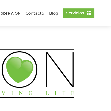
Servicios
obre AION
Contácto
Blog
