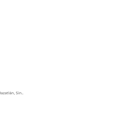
azatlán, Sin.
.