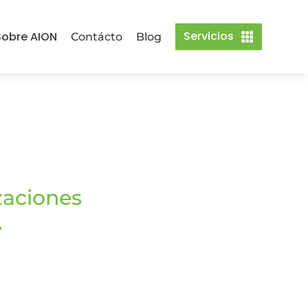
Servicios
obre AION
Contácto
Blog

zaciones
.