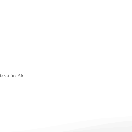
azatlán, Sin.
.